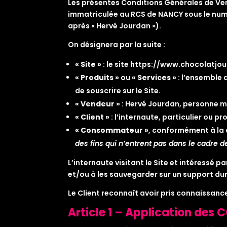
Les présentes Conditions Générales de Ven
immatriculée au RCS de NANCY sous le numé
après « Hervé Jourdan »).
On désignera par la suite :
« Site »
: le site https://www.chocolatjou
« Produits »
ou
« Services »
: l’ensemble 
de souscrire sur le Site.
« Vendeur »
: Hervé Jourdan, personne mo
« Client »
: l’internaute, particulier ou p
« Consommateur »
, conformément à la d
des fins qui n’entrent pas dans le cadre de
L’internaute visitant le Site et intéressé p
et/ou à les sauvegarder sur un support du
Le Client reconnaît avoir pris connaissanc
Article 1 – Application des C