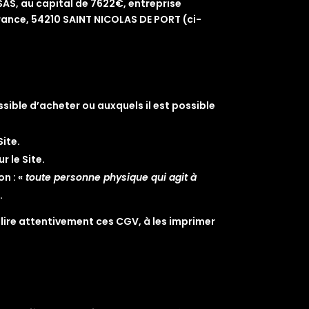
AS, au capital de 7622€, entreprise
France, 54210 SAINT NICOLAS DE PORT (ci-
ssible d’acheter ou auxquels il est possible
ite.
r le Site.
n : «
toute personne physique qui agit à
.
à lire attentivement ces CGV, à les imprimer