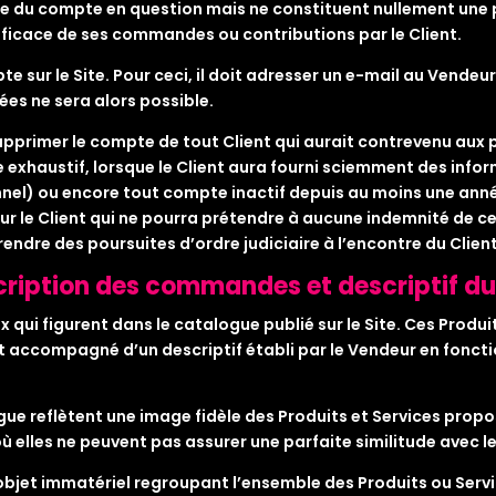
ire du compte en question mais ne constituent nullement une 
fficace de ses commandes ou contributions par le Client.
e sur le Site. Pour ceci, il doit adresser un e-mail au Vendeu
es ne sera alors possible.
e supprimer le compte de tout Client qui aurait contrevenu a
exhaustif, lorsque le Client aura fourni sciemment des inform
nnel) ou encore tout compte inactif depuis au moins une anné
le Client qui ne pourra prétendre à aucune indemnité de ce f
endre des poursuites d’ordre judiciaire à l’encontre du Client, 
scription des commandes et descriptif d
 qui figurent dans le catalogue publié sur le Site. Ces Produi
 accompagné d’un descriptif établi par le Vendeur en fonctio
ue reflètent une image fidèle des Produits et Services propo
elles ne peuvent pas assurer une parfaite similitude avec le
objet immatériel regroupant l’ensemble des Produits ou Servic