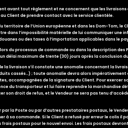
Client avant tout règlement et ne concernent que les livraison
a au Client de prendre contact avec le service clientèle.
du territoire de l’Union européenne et dans les Dom-Tom, le C
tre dans l’impossibilité matérielle de lui communiquer une i
e douanes ou des taxes à l’importation applicables dans le pa
ite lors du processus de commande ou dans la description de
ns un délai maximum de trente (30) jours après la conclusion
de la livraison s’il constate une anomalie concernant la livr
uits cassés…) ; toute anomalie devra alors impérativement êt
es, accompagnées de la signature du Client. Pour exercer son 
ence du transporteur et lui faire reprendre la marchandise dé
cer son droit de refus, et le Vendeur ne sera pas tenu d’accé
ur par la Poste ou par d’autres prestataires postaux, le Vende
er à sa commande. Si le Client a refusé par erreur le colis il 
 frais postaux pour le nouvel envoi. Les frais postaux devro