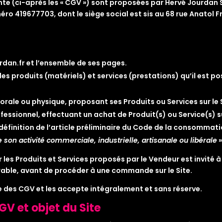
te (ci-après les « CGV ») sont proposées par Hervé Jourdan S
ro 419677703, dont le siège social est sis au 68 rue Anatol 
rdan.fr et l’ensemble de ses pages.
des produits (matériels) et services (prestations) qu’il est po
rale ou physique, proposant ses Produits ou Services sur le S
rofessionnel, effectuant un achat de Produit(s) ou Service(s) su
éfinition de l’article préliminaire du Code de la consommatio
 son activité commerciale, industrielle, artisanale ou libérale
»
ar les Produits et Services proposés par le Vendeur est invité 
rable, avant de procéder à une commande sur le Site.
e des CGV et les accepte intégralement et sans réserve.
GV et objet du Site