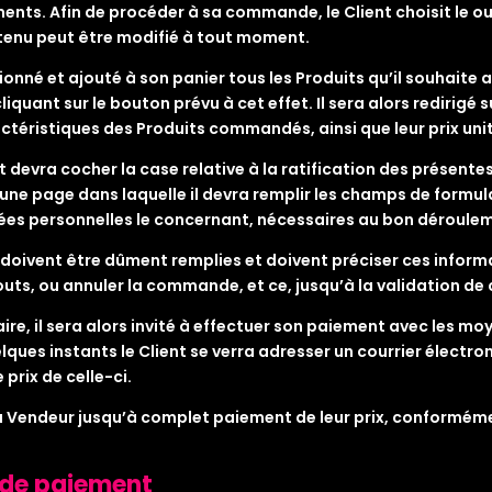
ments. Afin de procéder à sa commande, le Client choisit le o
ontenu peut être modifié à tout moment.
ionné et ajouté à son panier tous les Produits qu’il souhaite ac
uant sur le bouton prévu à cet effet. Il sera alors redirigé su
téristiques des Produits commandés, ainsi que leur prix unit
t devra cocher la case relative à la ratification des présente
ur une page dans laquelle il devra remplir les champs de form
ées personnelles le concernant, nécessaires au bon déroul
oivent être dûment remplies et doivent préciser ces informat
ts, ou annuler la commande, et ce, jusqu’à la validation de c
laire, il sera alors invité à effectuer son paiement avec les m
ques instants le Client se verra adresser un courrier électr
prix de celle-ci.
du Vendeur jusqu’à complet paiement de leur prix, conforméme
s de paiement