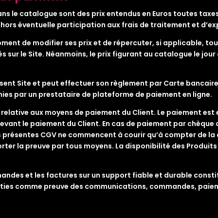
dans le catalogue sont des prix entendus en Euros toutes tax
ors éventuelle participation aux frais de traitement et d’ex
oment de modifier ses prix et de répercuter, si applicable, 
és sur le Site. Néanmoins, le prix figurant au catalogue le jo
sent Site et peut effectuer son règlement par Carte bancair
ies par un prestataire de plateforme de paiement en ligne.
 relative aux moyens de paiement du Client. Le paiement est 
vant le paiement du Client. En cas de paiement par chèque o
 » des présentes CGV ne commencent à courir qu’à compter de l
ter la preuve par tous moyens. La disponibilité des Produits e
des et les factures sur un support fiable et durable constit
arties comme preuve des communications, commandes, paieme