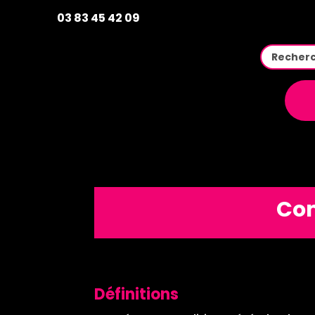
03 83 45 42 09
Con
Définitions