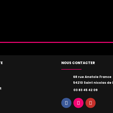
ment ne sera effectué avec mes
ité
ENVOI
TE
NOUS CONTACTER
68 rue Anatole France
54210 Saint nicolas de 
e
03 83 45 42 09