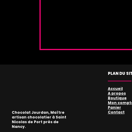
dans ce formulaire. Aucun autre traite
informations.
Politique de confidential
PLAN DU SI
Accueil
A propos
Boutique
Mon compt
Panier
Contact
Chocolat Jourdan, Maître
artisan chocolatier à Saint
Nicolas de Port près de
Nancy.