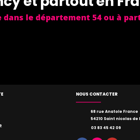
cy et partout en Fr
e dans le département 54 ou à part
TE
NOUS CONTACTER
68 rue Anatole France
54210 Saint nicolas de 
e
03 83 45 42 09