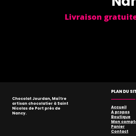
Nan
Livraison gratuit
PLAN DU SI
Chocolat Jourdan, Maître
artisan chocolatier à Saint
Accueil
Nicolas de Port près de
A propos
Nancy.
Boutique
Mon compt
Panier
Contact