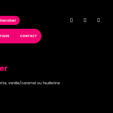
hercher
TIQUE
CONTACT
er
tte, vanille/caramel ou feuilletine