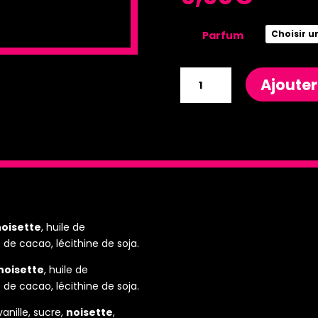
Parfum
quantité
Ajouter
de
Pâte
à
tartiner
noisette
, huile de
 de cacao, lécithine de soja.
noisette
, huile de
 de cacao, lécithine de soja.
vanille, sucre,
noisette
,