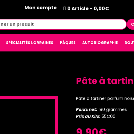
Mon compte
0 Article
0,00€
C
SPÉCIALITÉS LORRAINES
PÂQUES
AUTOBIOGRAPHIE
BOU
Pâte à tartin
Pâte à tartiner parfum noise
Poids net:
180 grammes
Prix au kilo:
55€00
9,90
€