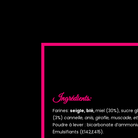
Ingrédients:
Farines:
seigle, blé,
miel (30%), sucre g
(3%)
cannelle, anis, girofle, muscade, 
Poudre à lever : bicarbonate d’ammon
Émulsifiants (E142,E415).