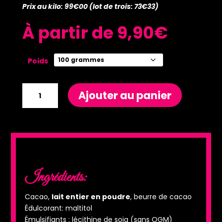
Prix au kilo: 99€00 (lot de trois: 73€33)
À partir de
9,90
€
Poids
quantité
Ajouter au panier
de
Tablette
chocolat
au
lait
38%
(sans
Ingrédients:
sucre)
Cacao,
lait entier en poudre
, beurre de cacao
Édulcorant: maltitol
Émulsifiants : lécithine de soja (sans OGM)