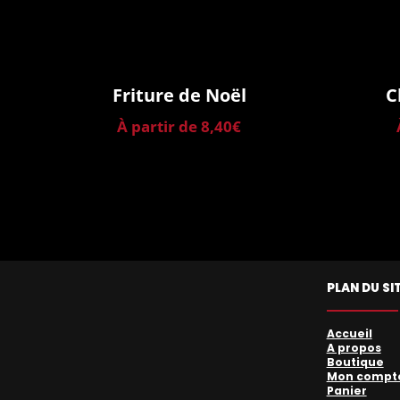
Friture de Noël
C
À partir de
8,40
€
PLAN DU SI
Accueil
A propos
Boutique
Mon compt
Panier