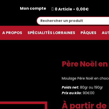
Mon compte
0 Article
0,00€
A PROPOS
SPÉCIALITÉS LORRAINES
PÂQUES
AU
Père Noël en
Moulage Père Noël en chocol
Poids net:
80gr ou 190gr
Prix au kilo:
90€00
À partir de