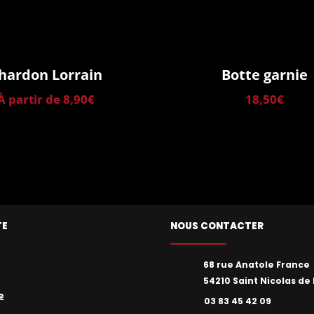
hardon Lorrain
Botte garnie
À partir de
8,90
€
18,50
€
TE
NOUS CONTACTER
68 rue Anatole France
54210 Saint Nicolas de 
e
03 83 45 42 09